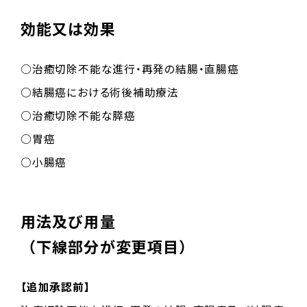
効能又は効果
○治癒切除不能な進行・再発の結腸・直腸癌
○結腸癌における術後補助療法
○治癒切除不能な膵癌
○胃癌
○小腸癌
用法及び用量
（下線部分が変更項目）
【追加承認前】