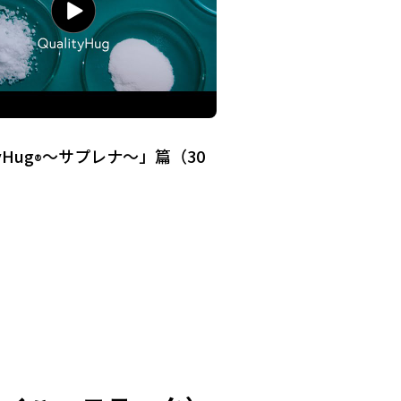
yHug
～サプレナ～」篇（30
®