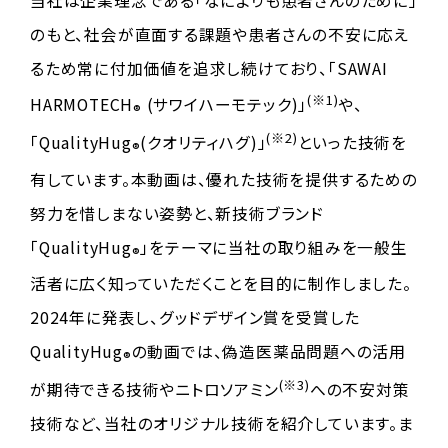
当社は企業理念である「なによりも患者さんのために」
のもと、社会が直面する課題や患者さんの不安に応え
るため常に付加価値を追求し続けており、「SAWAI
(※1)
HARMOTECH
(サワイハーモテック)」
や、
®
(※2)
「QualityHug
(クオリティハグ)」
といった技術を
®
有しています。本動画は、優れた技術を提供するための
努力を惜しまない姿勢と、新技術ブランド
「QualityHug
」をテーマに当社の取り組みを一般生
®
活者に広く知っていただくことを目的に制作しました。
2024年に発表し、グッドデザイン賞を受賞した
QualityHug
の動画では、偽造医薬品問題への活用
®
(※3)
が期待できる技術やニトロソアミン
への不安対策
技術など、当社のオリジナル技術を紹介しています。ま