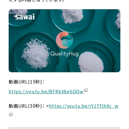
動画URL(15秒)：
https://youtu.be/BFRkX6ebDDw
動画URL(30秒)： >
https://youtu.be/rYJTftX4c_w